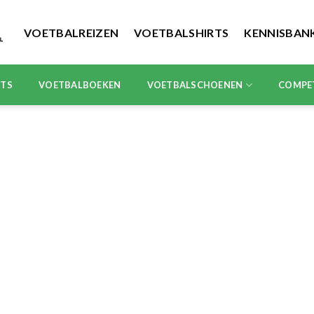
VOETBALREIZEN
VOETBALSHIRTS
KENNISBAN
RTS
VOETBALBOEKEN
VOETBALSCHOENEN
COMPE