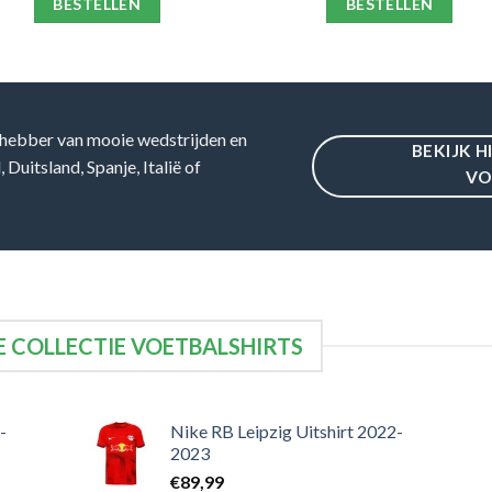
BESTELLEN
BESTELLEN
hebber van mooie wedstrijden en
BEKIJK H
Duitsland, Spanje, Italië of
VO
 COLLECTIE VOETBALSHIRTS
-
Nike RB Leipzig Uitshirt 2022-
2023
€
89,99