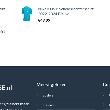
irt
Nike KNVB Scheidsrechtersshirt
2022-2024 Blauw
€
49,99
irt
Meest gelezen
Co
E.nl
Spelers
rs, trainers maar
Trainers
oetbalwereldje,