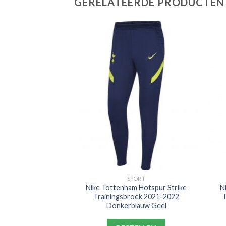
GERELATEERDE PRODUCTEN
PORT
SPORT
y Academy
Nike Tottenham Hotspur Strike
N
e Kids Zwart Goud
Trainingsbroek 2021-2022
it
Donkerblauw Geel