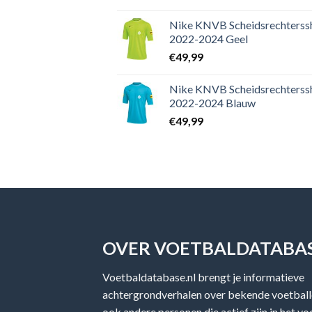
Nike KNVB Scheidsrechterssh
2022-2024 Geel
€
49,99
Nike KNVB Scheidsrechterssh
2022-2024 Blauw
€
49,99
OVER VOETBALDATABAS
Voetbaldatabase.nl brengt je informatieve
achtergrondverhalen over bekende voetballe
ook andere personen die actief zijn in het v