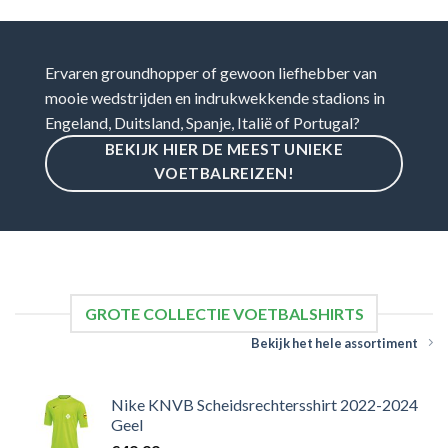
Ervaren groundhopper of gewoon liefhebber van
mooie wedstrijden en indrukwekkende stadions in
Engeland, Duitsland, Spanje, Italië of Portugal?
BEKIJK HIER DE MEEST UNIEKE
VOETBALREIZEN!
GROTE COLLECTIE VOETBALSHIRTS
Bekijk het hele assortiment
Nike KNVB Scheidsrechtersshirt 2022-2024
Geel