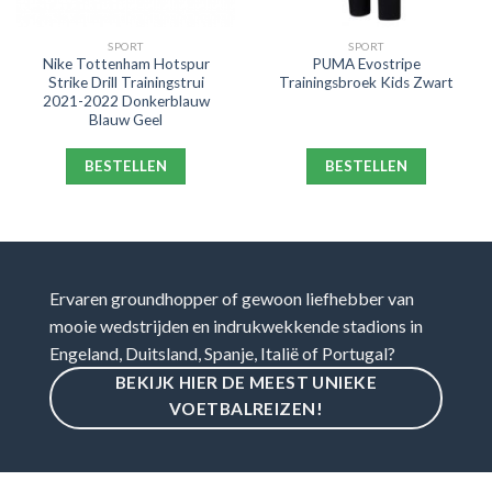
SPORT
SPORT
Nike Tottenham Hotspur
PUMA Evostripe
Strike Drill Trainingstrui
Trainingsbroek Kids Zwart
2021-2022 Donkerblauw
Blauw Geel
BESTELLEN
BESTELLEN
Ervaren groundhopper of gewoon liefhebber van
mooie wedstrijden en indrukwekkende stadions in
Engeland, Duitsland, Spanje, Italië of Portugal?
BEKIJK HIER DE MEEST UNIEKE
VOETBALREIZEN!