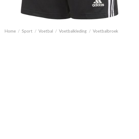
Home
/
Sport
/
Voetbal
/
Voetbalkleding
/
Voetbalbroek