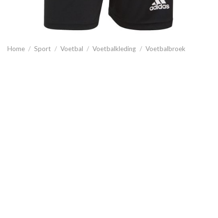
Home
/
Sport
/
Voetbal
/
Voetbalkleding
/
Voetbalbroek