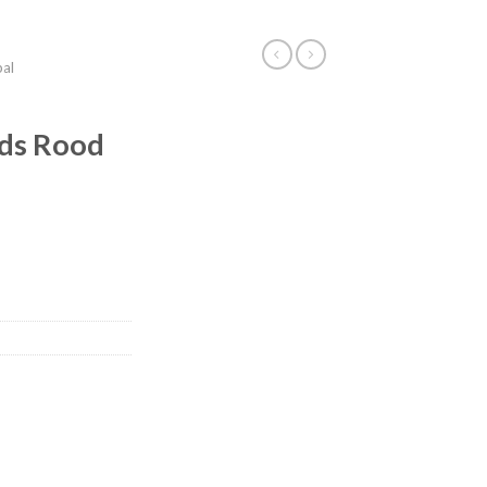
bal
ids Rood