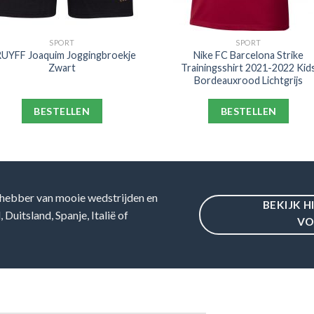
SPORT
SPORT
UYFF Joaquim Joggingbroekje
Nike FC Barcelona Strike
Zwart
Trainingsshirt 2021-2022 Kid
Bordeauxrood Lichtgrijs
BESTELLEN
BESTELLEN
hebber van mooie wedstrijden en
BEKIJK H
Duitsland, Spanje, Italië of
VO