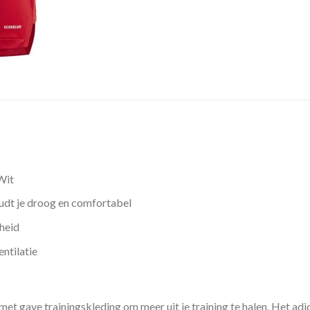
Wit
dt je droog en comfortabel
heid
ntilatie
met gave trainingskleding om meer uit je training te halen. Het adi