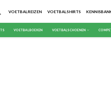
VOETBALREIZEN
VOETBALSHIRTS
KENNISBAN
RTS
VOETBALBOEKEN
VOETBALSCHOENEN
COMPE