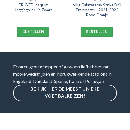
SPORT
SPORT
CRUYFF Joaquim
Nike Galatasaray Strike Drill
Joggingbroekje Zwart
Trainingstrui 2021-2022
Rood Oranje
BESTELLEN
BESTELLEN
Ervaren groundhopper of gewoon liefhebber van
mooie wedstrijden en indrukwekkende stadions in
Engeland, Duitsland, Spanje, Italië of Portugal?
BEKIJK HIER DE MEEST UNIEKE
VOETBALREIZEN!