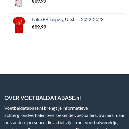
€
89,99
Nike RB Leipzig Uitshirt 2022-2023
€
89,99
OVER VOETBALDATABASE.nl
Voetbaldatabase.nl brengt je informatieve
achtergrondverhalen over bekende voetballers, trainers maar
ook andere personen die actief zijn in het voetbalwereldje,