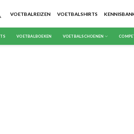
VOETBALREIZEN
VOETBALSHIRTS
KENNISBAN
RTS
VOETBALBOEKEN
VOETBALSCHOENEN
COMPE