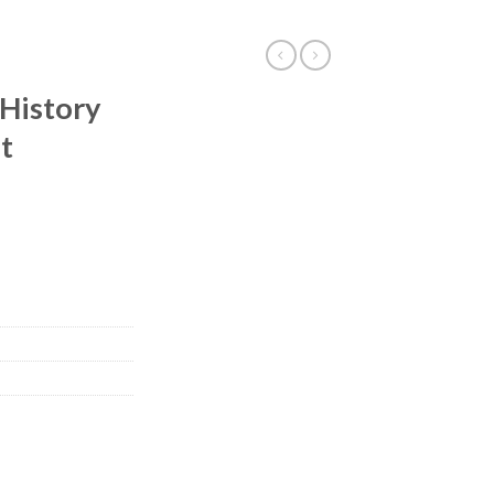
 History
t