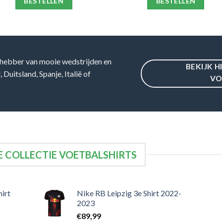
BESTELLEN
BESTELLEN
hebber van mooie wedstrijden en
BEKIJK H
Duitsland, Spanje, Italië of
VO
 COLLECTIE VOETBALSHIRTS
irt
Nike RB Leipzig 3e Shirt 2022-
2023
€
89,99