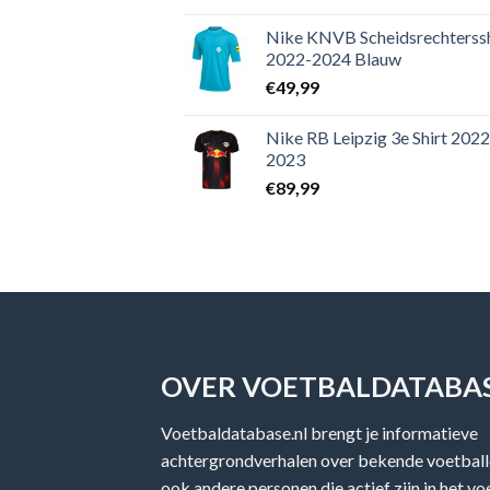
Nike KNVB Scheidsrechterssh
2022-2024 Blauw
€
49,99
Nike RB Leipzig 3e Shirt 2022
2023
€
89,99
OVER VOETBALDATABAS
Voetbaldatabase.nl brengt je informatieve
achtergrondverhalen over bekende voetballe
ook andere personen die actief zijn in het v