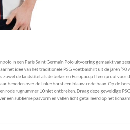
polo in een Paris Saint Germain Polo uitvoering gemaakt van zeer 
r het idee van het traditionele PSG voetbalshirt uit de jaren ’90 
as zowel de landstitel als de beker en Europacup II een prooi voor 
 naar beneden over de linkerborst een blauw-rode baan. Op de bor
n rode rugnummer 10 niet ontbreken. Draag deze geweldige PSG p
r een sublieme pasvorm en vallen licht getailleerd op het lichaam