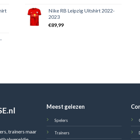
irt
Nike RB Leipzig Uitshirt 2022-
2023
€
89,99
-
Meest gelezen
Co
E.nl
Spelers
rs, trainers maar
Trainers
oetbalwereldje,