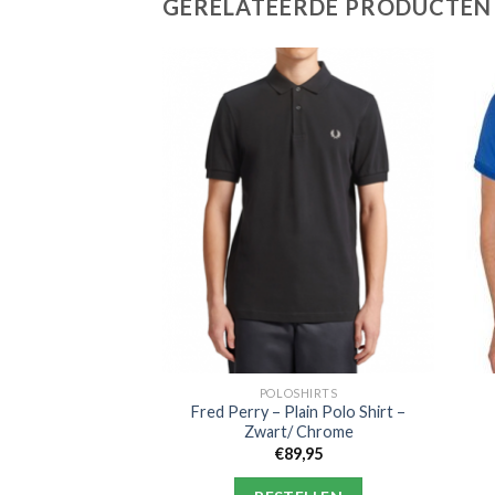
GERELATEERDE PRODUCTEN
SHIRTS
POLOSHIRTS
– History Capital
Fred Perry – Plain Polo Shirt –
 – Navy
Zwart/ Chrome
9,95
€
89,95