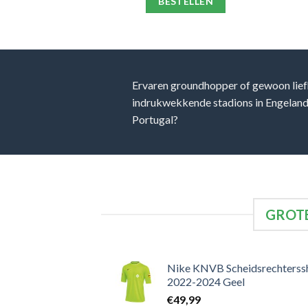
ELLEN
BESTELLEN
Ervaren groundhopper of gewoon lief
indrukwekkende stadions in Engeland, 
Portugal?
GROTE
Nike KNVB Scheidsrechterssh
2022-2024 Geel
€
49,99