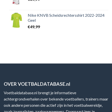
Nike KNVB Scheidsrechtersshirt 2022-2024
Geel
€
49,99
OVER VOETBALDATABASE.nl
Voetbaldatabase.nl brengt je informatieve
achtergrondverhalen over bekende voetballers, trainers maar
ook andere personen die actief zijn in het voetbalwereldje,
zoals journalisten, zaakwaarnemers. Daarnaast lees je