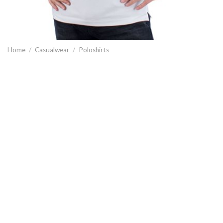
Home
/
Casualwear
/
Poloshirts