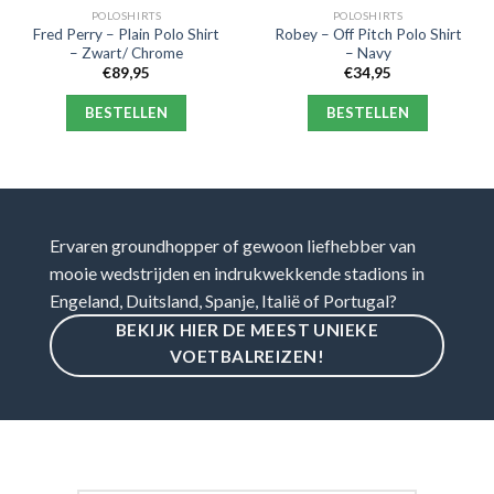
POLOSHIRTS
POLOSHIRTS
Fred Perry – Plain Polo Shirt
Robey – Off Pitch Polo Shirt
– Zwart/ Chrome
– Navy
€
89,95
€
34,95
BESTELLEN
BESTELLEN
Ervaren groundhopper of gewoon liefhebber van
mooie wedstrijden en indrukwekkende stadions in
Engeland, Duitsland, Spanje, Italië of Portugal?
BEKIJK HIER DE MEEST UNIEKE
VOETBALREIZEN!