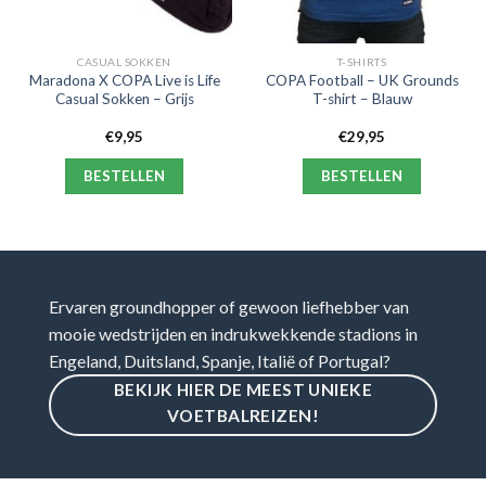
CASUAL SOKKEN
T-SHIRTS
Maradona X COPA Live is Life
COPA Football – UK Grounds
Casual Sokken – Grijs
T-shirt – Blauw
€
9,95
€
29,95
BESTELLEN
BESTELLEN
Ervaren groundhopper of gewoon liefhebber van
mooie wedstrijden en indrukwekkende stadions in
Engeland, Duitsland, Spanje, Italië of Portugal?
BEKIJK HIER DE MEEST UNIEKE
VOETBALREIZEN!