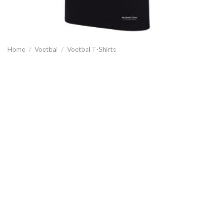
Home
/
Voetbal
/
Voetbal T-Shirts