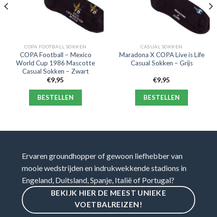
COPA FOOTBALL SOKKEN
CASUAL SOKKEN
COPA Football – Mexico
Maradona X COPA Live is Life
World Cup 1986 Mascotte
Casual Sokken – Grijs
Casual Sokken – Zwart
€
9,95
€
9,95
BESTELLEN
BESTELLEN
Ervaren groundhopper of gewoon liefhebber van
mooie wedstrijden en indrukwekkende stadions in
Engeland, Duitsland, Spanje, Italië of Portugal?
BEKIJK HIER DE MEEST UNIEKE
VOETBALREIZEN!