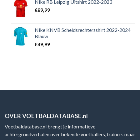
Nike RB Leipzig Uitshirt 2022-2023
€
89,99
Nike KNVB Scheidsrechtersshirt 2022-2024
Blauw
€
49,99
OVER VOETBALDATABASE.nl
Voetbaldatabase.nl brengt je informatieve
achtergrondverhalen over bekende voetballers, trainers maar