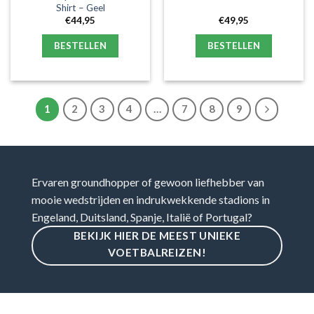
Shirt – Geel
€
44,95
€
49,95
BESTELLEN
BESTELLEN
1
2
3
4
…
7
8
9
Ervaren groundhopper of gewoon liefhebber van
mooie wedstrijden en indrukwekkende stadions in
Engeland, Duitsland, Spanje, Italië of Portugal?
BEKIJK HIER DE MEEST UNIEKE
VOETBALREIZEN!