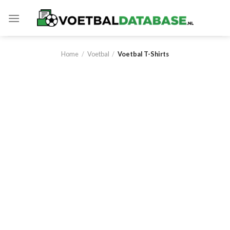
Skip
to
content
Home
/
Voetbal
/
Voetbal T-Shirts