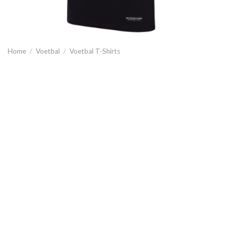
Home
/
Voetbal
/
Voetbal T-Shirts