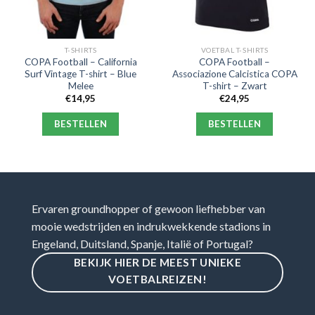
T-SHIRTS
VOETBAL T-SHIRTS
COPA Football – California
COPA Football –
Surf Vintage T-shirt – Blue
Associazione Calcistica COPA
Melee
T-shirt – Zwart
€
14,95
€
24,95
BESTELLEN
BESTELLEN
Ervaren groundhopper of gewoon liefhebber van
mooie wedstrijden en indrukwekkende stadions in
Engeland, Duitsland, Spanje, Italië of Portugal?
BEKIJK HIER DE MEEST UNIEKE
VOETBALREIZEN!