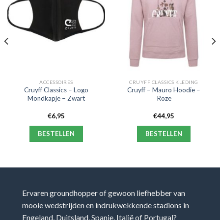
ACCESSOIRES
CRUYFF CLASSICS KLEDING
Cruyff Classics – Logo
Cruyff – Mauro Hoodie –
Mondkapje – Zwart
Roze
€
6,95
€
44,95
BESTELLEN
BESTELLEN
Ervaren groundhopper of gewoon liefhebber van
mooie wedstrijden en indrukwekkende stadions in
Engeland, Duitsland, Spanje, Italië of Portugal?