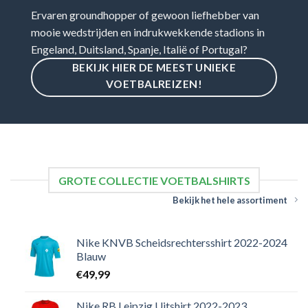
Ervaren groundhopper of gewoon liefhebber van
mooie wedstrijden en indrukwekkende stadions in
Engeland, Duitsland, Spanje, Italië of Portugal?
BEKIJK HIER DE MEEST UNIEKE
VOETBALREIZEN!
GROTE COLLECTIE VOETBALSHIRTS
Bekijk het hele assortiment
Nike KNVB Scheidsrechtersshirt 2022-2024
Blauw
€
49,99
Nike RB Leipzig Uitshirt 2022-2023