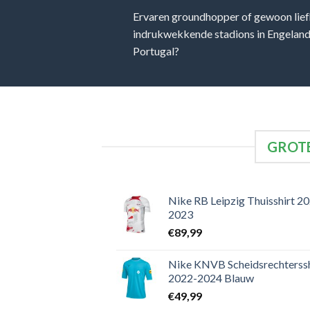
Ervaren groundhopper of gewoon lief
indrukwekkende stadions in Engeland, 
Portugal?
GROTE
Nike RB Leipzig Thuisshirt 2
2023
€
89,99
Nike KNVB Scheidsrechterssh
2022-2024 Blauw
€
49,99