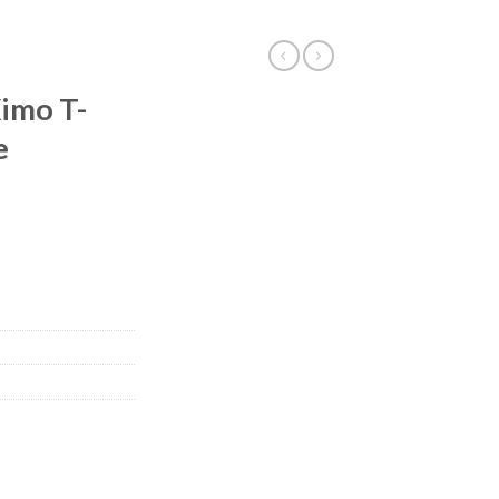
Ximo T-
e