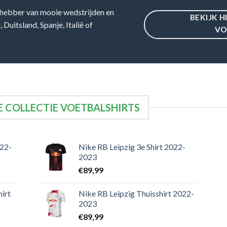
hebber van mooie wedstrijden en
BEKIJK H
Duitsland, Spanje, Italië of
VO
 COLLECTIE VOETBALSHIRTS
022-
Nike RB Leipzig 3e Shirt 2022-
2023
€
89,99
irt
Nike RB Leipzig Thuisshirt 2022-
2023
€
89,99