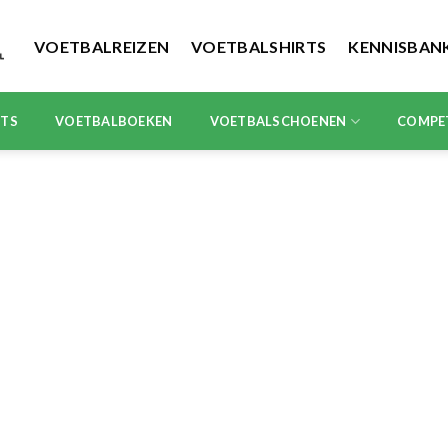
VOETBALREIZEN
VOETBALSHIRTS
KENNISBAN
RTS
VOETBALBOEKEN
VOETBALSCHOENEN
COMPE