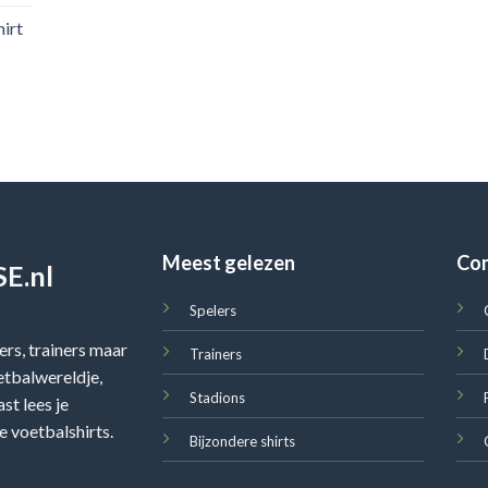
irt
Meest gelezen
Co
E.nl
Spelers
rs, trainers maar
Trainers
oetbalwereldje,
Stadions
st lees je
e voetbalshirts.
Bijzondere shirts