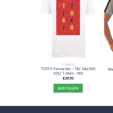
HIRTS
T-SHIRTS
llo – Maracanaço
TOFFS Pennarello – Tiki-Taka WK
War
-Shirt – Wit
2012 T-Shirt – Wit
9,95
€
39,95
ELLEN
BESTELLEN