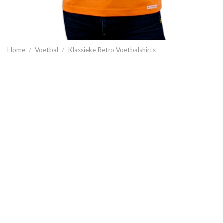
Home
/
Voetbal
/
Klassieke Retro Voetbalshirts