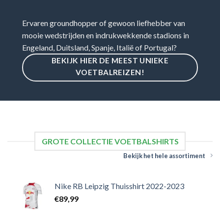
Ervaren groundhopper of gewoon liefhebber van
mooie wedstrijden en indrukwekkende stadions in
Engeland, Duitsland, Spanje, Italië of Portugal?
BEKIJK HIER DE MEEST UNIEKE
VOETBALREIZEN!
GROTE COLLECTIE VOETBALSHIRTS
Bekijk het hele assortiment
Nike RB Leipzig Thuisshirt 2022-2023
€
89,99