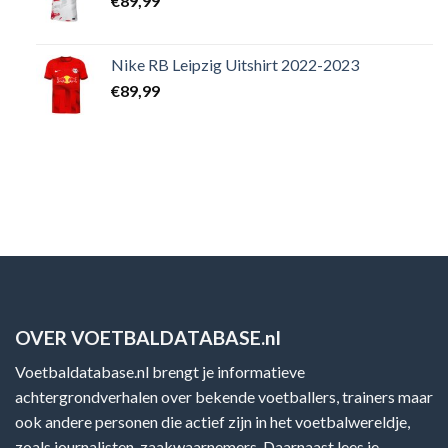
€
89,99
Nike RB Leipzig Uitshirt 2022-2023
€
89,99
OVER VOETBALDATABASE.nl
Voetbaldatabase.nl brengt je informatieve
achtergrondverhalen over bekende voetballers, trainers maar
ook andere personen die actief zijn in het voetbalwereldje,
zoals journalisten, zaakwaarnemers. Daarnaast lees je