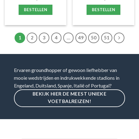
BESTELLEN
BESTELLEN
1
2
3
4
…
49
50
51
Ervaren groundhopper of gewoon liefhebber van
mooie wedstrijden en indrukwekkende stadions in
Engeland, Duitsland, Spanje, Italië of Portugal?
BEKIJK HIER DE MEEST UNIEKE
VOETBALREIZEN!