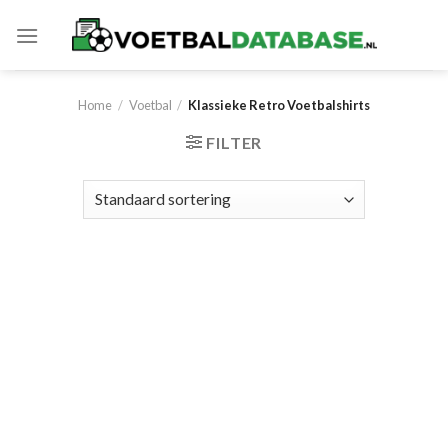
Skip
to
content
Home
/
Voetbal
/
Klassieke Retro Voetbalshirts
FILTER