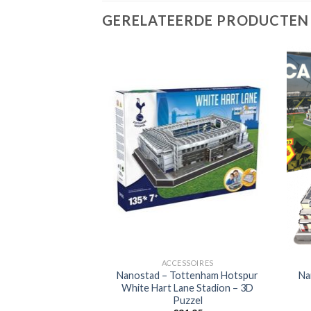
GERELATEERDE PRODUCTEN
SSOIRES
est Ham United
ACCESSOIRES
Nanostad – Tottenham Hotspur
Na
on – 3D Puzzel
White Hart Lane Stadion – 3D
Puzzel
4,95