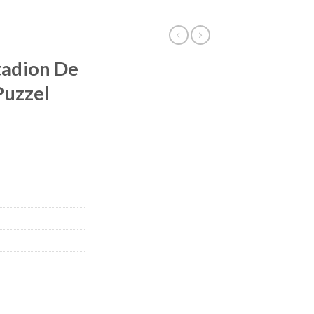
tadion De
Puzzel