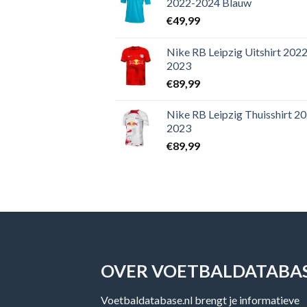
2022-2024 Blauw
€
49,99
Nike RB Leipzig Uitshirt 2022
2023
€
89,99
Nike RB Leipzig Thuisshirt 2
2023
€
89,99
OVER VOETBALDATABAS
Voetbaldatabase.nl brengt je informatieve