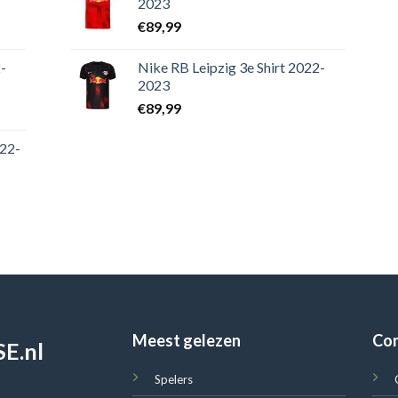
2023
€
89,99
-
Nike RB Leipzig 3e Shirt 2022-
2023
€
89,99
022-
Meest gelezen
Co
E.nl
Spelers