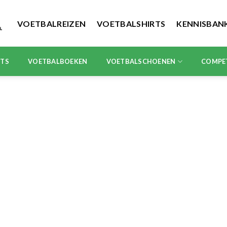
VOETBALREIZEN
VOETBALSHIRTS
KENNISBAN
RTS
VOETBALBOEKEN
VOETBALSCHOENEN
COMPE