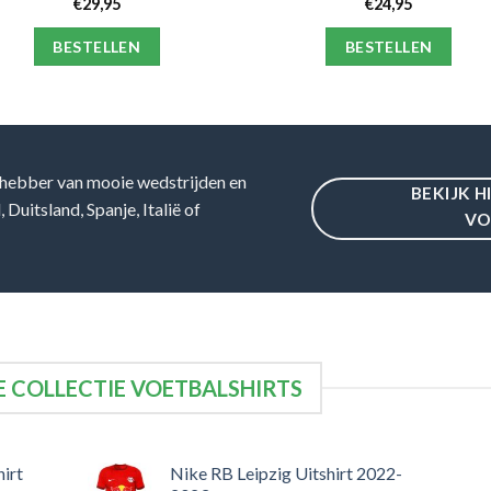
€
29,95
€
24,95
BESTELLEN
BESTELLEN
hebber van mooie wedstrijden en
BEKIJK H
Duitsland, Spanje, Italië of
VO
 COLLECTIE VOETBALSHIRTS
irt
Nike RB Leipzig Uitshirt 2022-