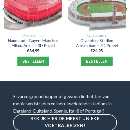
ACCESSOIRES
ACCESSOIRES
Nanostad – Bayern Munchen
Olympisch Stadion
Allianz Arena – 3D Puzzel
Amsterdam – 3D Puzzel
€
34,95
€
24,95
BESTELLEN
BESTELLEN
Ervaren groundhopper of gewoon liefhebber van
mooie wedstrijden en indrukwekkende stadions in
Engeland, Duitsland, Spanje, Italië of Portugal?
BEKIJK HIER DE MEEST UNIEKE
VOETBALREIZEN!