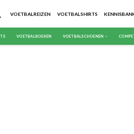
VOETBALREIZEN
VOETBALSHIRTS
KENNISBAN
RTS
VOETBALBOEKEN
VOETBALSCHOENEN
COMPE