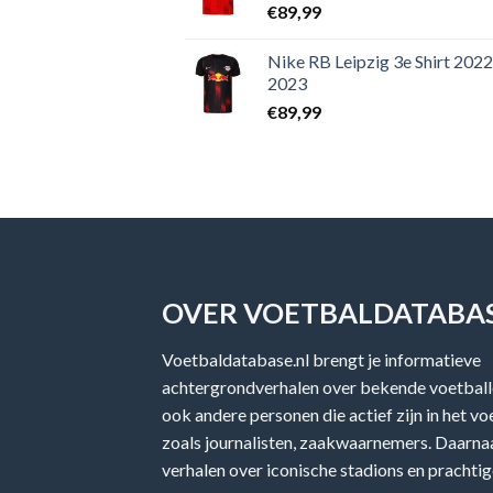
€
89,99
Nike RB Leipzig 3e Shirt 2022
2023
€
89,99
OVER VOETBALDATABAS
Voetbaldatabase.nl brengt je informatieve
achtergrondverhalen over bekende voetballe
ook andere personen die actief zijn in het v
zoals journalisten, zaakwaarnemers. Daarnaa
verhalen over iconische stadions en prachtig