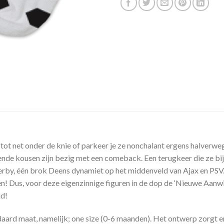
 tot net onder de knie of parkeer je ze nonchalant ergens halverw
ende kousen zijn bezig met een comeback. Een terugkeer die ze bij 
Lerby, één brok Deens dynamiet op het middenveld van Ajax en PSV.
en! Dus, voor deze eigenzinnige figuren in de dop de ‘Nieuwe Aanw
jd!
aard maat, namelijk; one size (0-6 maanden). Het ontwerp zorgt e