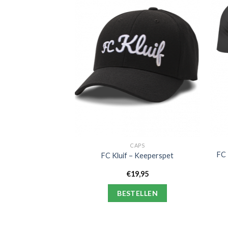
SSOIRES
CAPS
FC 
enstra Sparta Lamp
FC Kluif – Keeperspet
0,00
€
19,95
ELLEN
BESTELLEN