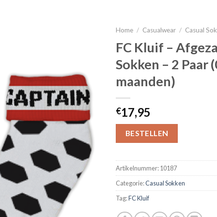
Home
/
Casualwear
/
Casual So
FC Kluif – Afgez
Sokken – 2 Paar (
maanden)
17,95
€
BESTELLEN
Artikelnummer:
10187
Categorie:
Casual Sokken
Tag:
FC Kluif