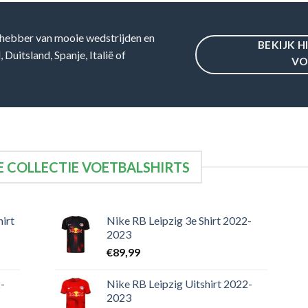
hebber van mooie wedstrijden en
BEKIJK H
Duitsland, Spanje, Italië of
VO
 COLLECTIE VOETBALSHIRTS
irt
Nike RB Leipzig 3e Shirt 2022-
2023
€
89,99
-
Nike RB Leipzig Uitshirt 2022-
2023