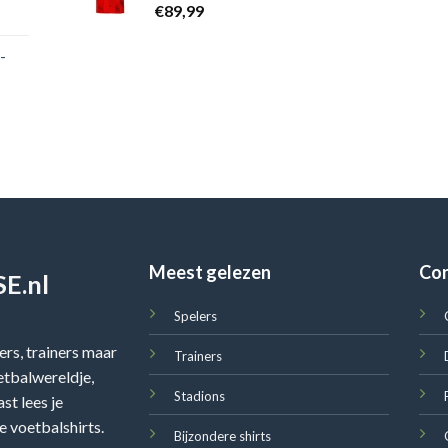
€
89,99
-
Meest gelezen
Co
E.nl
Spelers
rs, trainers maar
Trainers
oetbalwereldje,
Stadions
st lees je
e voetbalshirts.
Bijzondere shirts