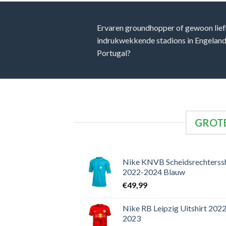
Ervaren groundhopper of gewoon lief
indrukwekkende stadions in Engeland, 
Portugal?
GROTE
Nike KNVB Scheidsrechterssh
2022-2024 Blauw
€
49,99
Nike RB Leipzig Uitshirt 2022
2023