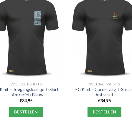
VOETBAL T-SHIRTS
VOETBAL T-SHIRTS
Kluif – Toegangskaartje T-Shirt
FC Kluif – Cornervlag T-Shirt 
– Antraciet/ Blauw
Antraciet
€
34,95
€
34,95
BESTELLEN
BESTELLEN