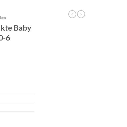
kken
akte Baby
0-6