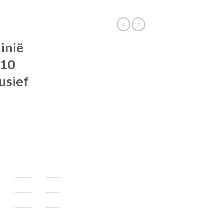
inië
 10
usief