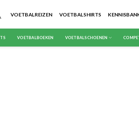
VOETBALREIZEN
VOETBALSHIRTS
KENNISBAN
RTS
VOETBALBOEKEN
VOETBALSCHOENEN
COMPE