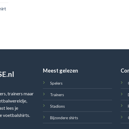
irt
Meest gelezen
Co
E.nl
Spelers
rs, trainers maar
Trainers
oetbalwereldje,
Stadions
st lees je
e voetbalshirts.
Bijzondere shirts