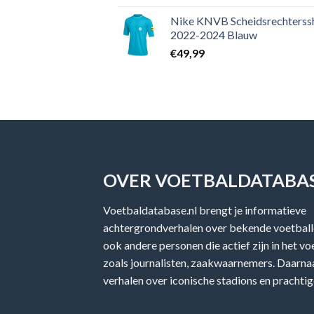
Nike KNVB Scheidsrechterssh
2022-2024 Blauw
€
49,99
OVER VOETBALDATABAS
Voetbaldatabase.nl brengt je informatieve
achtergrondverhalen over bekende voetballe
ook andere personen die actief zijn in het v
zoals journalisten, zaakwaarnemers. Daarnaa
verhalen over iconische stadions en prachtig