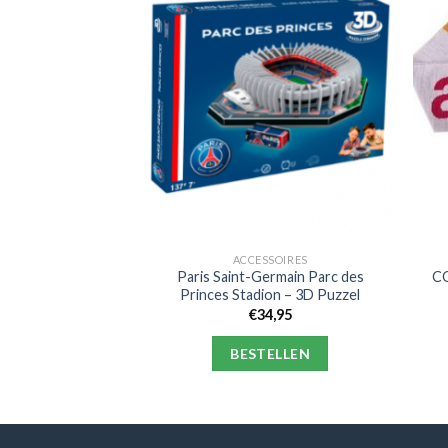
SSOIRES
ACCESSOIRES
dion Miejski – 3D
Paris Saint-Germain Parc des
CO
zzel
Princes Stadion – 3D Puzzel
4,95
€
34,95
ELLEN
BESTELLEN