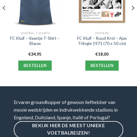
VOETBAL T-SHIRTS
POSTERS
FC Kluif – Vaantje T-Shirt –
FC Kluif – Ruud Krol – Ajax
Blauw
Trilogie 1971 (70 x 50 cm)
€
34,95
€
18,00
BESTELLEN
BESTELLEN
Ervaren groundhopper of gewoon liefhebber van
mooie wedstrijden en indrukwekkende stadions in
Engeland, Duitsland, Spanje, Italië of Portugal?
BEKIJK HIER DE MEEST UNIEKE
VOETBALREIZEN!