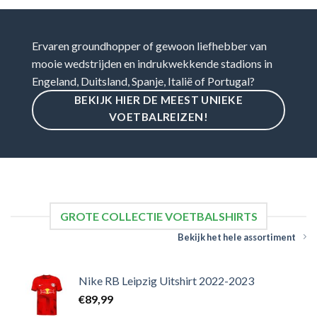
Ervaren groundhopper of gewoon liefhebber van
mooie wedstrijden en indrukwekkende stadions in
Engeland, Duitsland, Spanje, Italië of Portugal?
BEKIJK HIER DE MEEST UNIEKE
VOETBALREIZEN!
GROTE COLLECTIE VOETBALSHIRTS
Bekijk het hele assortiment
Nike RB Leipzig Uitshirt 2022-2023
€
89,99