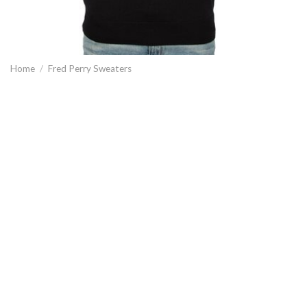
Home
/
Fred Perry Sweaters