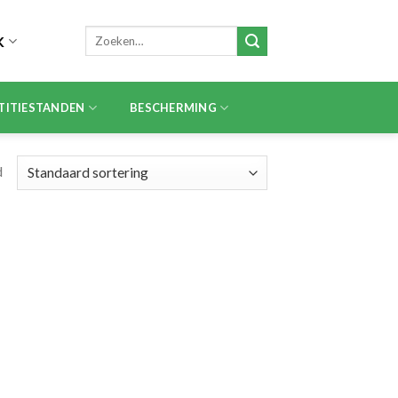
Zoeken
K
naar:
TITIESTANDEN
BESCHERMING
d