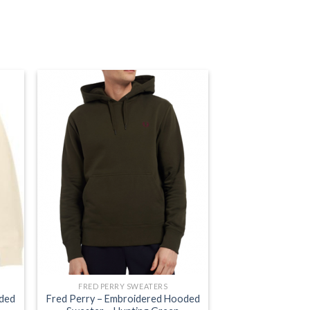
FRED PERRY SWEATERS
oded
Fred Perry – Embroidered Hooded