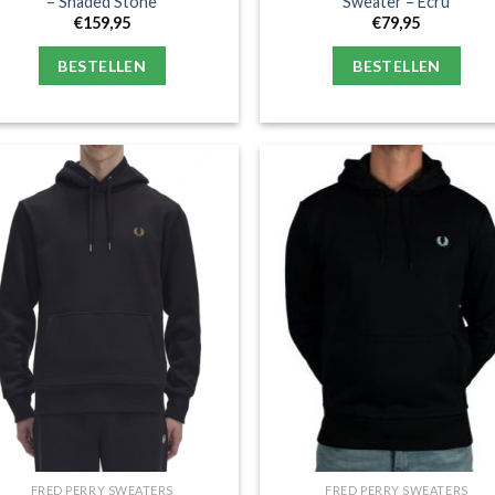
– Shaded Stone
Sweater – Ecru
€
159,95
€
79,95
BESTELLEN
BESTELLEN
FRED PERRY SWEATERS
FRED PERRY SWEATERS