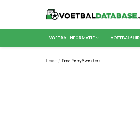
Skip
to
content
VOETBALINFORMATIE
VOETBALSHI
Home
/
Fred Perry Sweaters