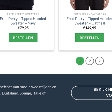
FRED PERRY SWEATERS
FRED PERRY SWEATERS
Fred Perry – Tipped Hooded
Fred Perry – Tipped Hoode
Sweater – Navy
Sweater – Oatmeal
€
79,95
€
149,95
BESTELLEN
BESTELLEN
1
2
hebber van mooie wedstrijden en
BEKIJK H
Duitsland, Spanje, Italië of
VO