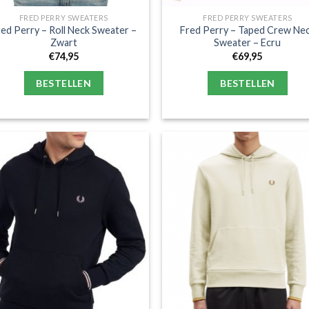
FRED PERRY SWEATERS
FRED PERRY SWEATERS
red Perry – Roll Neck Sweater –
Fred Perry – Taped Crew Ne
Zwart
Sweater – Ecru
€
74,95
€
69,95
BESTELLEN
BESTELLEN