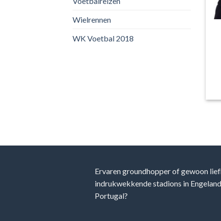
Voetbalreizen
Wielrennen
WK Voetbal 2018
Ervaren groundhopper of gewoon lief
indrukwekkende stadions in Engeland, 
Portugal?