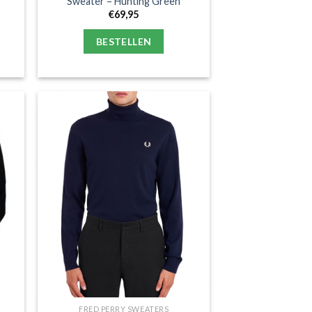
Sweater – Hunting Green
€
69,95
BESTELLEN
FRED PERRY SWEATERS