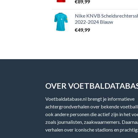
€
89,99
Nike KNVB Scheidsrechterssh
2022-2024 Blauw
€
49,99
OVER VOETBALDATABAS
Voetbaldatabase.nl brengt je informatieve
achtergrondverhalen over bekende voetballe
ook andere personen die actief zijn in het v
zoals journalisten, zaakwaarnemers. Daarnaa
verhalen over iconische stadions en prachtig