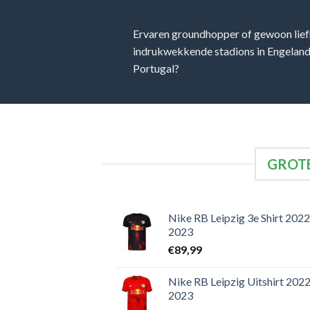
Ervaren groundhopper of gewoon lief
indrukwekkende stadions in Engeland, 
Portugal?
GROTE
Nike RB Leipzig 3e Shirt 2022
2023
€
89,99
Nike RB Leipzig Uitshirt 2022
2023