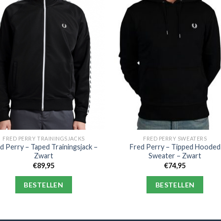
FRED PERRY TRAININGSJACKS
FRED PERRY SWEATERS
d Perry – Taped Trainingsjack –
Fred Perry – Tipped Hooded
Zwart
Sweater – Zwart
€
89,95
€
74,95
BESTELLEN
BESTELLEN