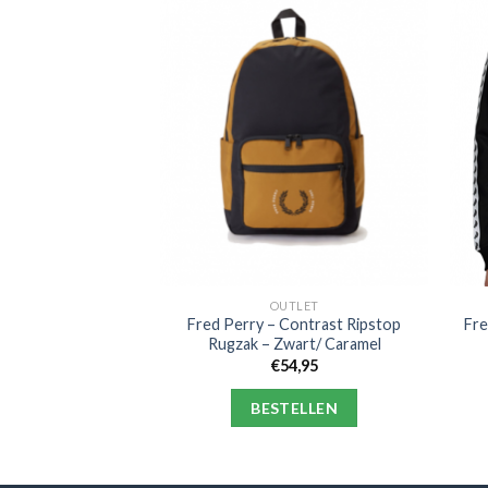
S & POLO'S
OUTLET
 First Fred Perry
Fred Perry – Contrast Ripstop
Fre
– Navy – Baby
Rugzak – Zwart/ Caramel
4,95
€
54,95
ELLEN
BESTELLEN