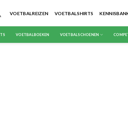
VOETBALREIZEN
VOETBALSHIRTS
KENNISBAN
RTS
VOETBALBOEKEN
VOETBALSCHOENEN
COMPE