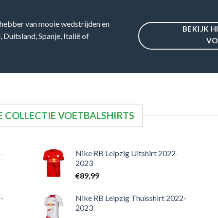
hebber van mooie wedstrijden en
BEKIJK H
Duitsland, Spanje, Italië of
VO
 COLLECTIE VOETBALSHIRTS
-
Nike RB Leipzig Uitshirt 2022-
2023
€
89,99
-
Nike RB Leipzig Thuisshirt 2022-
2023