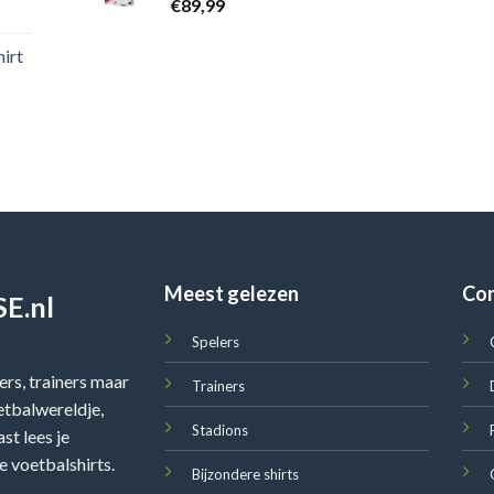
€
89,99
irt
Meest gelezen
Co
E.nl
Spelers
rs, trainers maar
Trainers
oetbalwereldje,
Stadions
st lees je
e voetbalshirts.
Bijzondere shirts