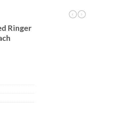
ed Ringer
each