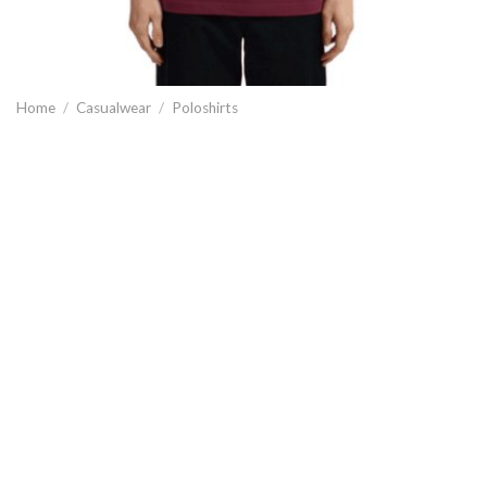
Home
/
Casualwear
/
Poloshirts