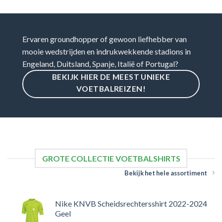
Ervaren groundhopper of gewoon liefhebber van
mooie wedstrijden en indrukwekkende stadions in
Engeland, Duitsland, Spanje, Italië of Portugal?
BEKIJK HIER DE MEEST UNIEKE
VOETBALREIZEN!
GROTE COLLECTIE VOETBALSHIRTS
Bekijk het hele assortiment
Nike KNVB Scheidsrechtersshirt 2022-2024
Geel