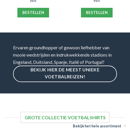
Wit
Wit
BESTELLEN
BESTELLEN
Ervaren groundhopper of gewoon liefhebber van
mooie wedstrijden en indrukwekkende stadions in
Engeland, Duitsland, Spanje, Italië of Portugal?
BEKIJK HIER DE MEEST UNIEKE
VOETBALREIZEN!
GROTE COLLECTIE VOETBALSHIRTS
Bekijk het hele assortiment