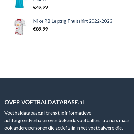
€
49,99
Nike RB Leipzig Thuisshirt 2022-2023
€
89,99
OVER VOETBALDATABASE.nl
Voetbaldatabase.nl brengt je informatieve
achtergrondverhalen over bekende voetballers, trainers maar
ook andere personen die actief zijn in het voetbalwereldje,