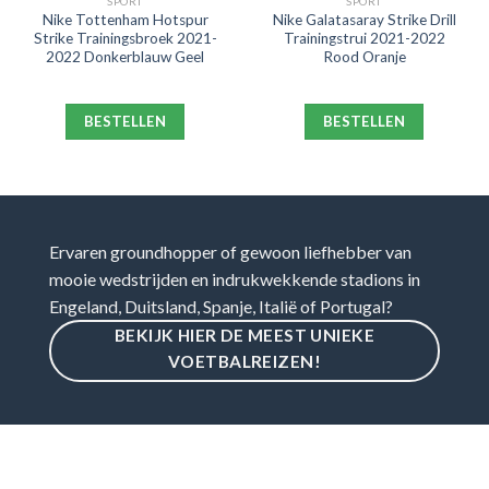
SPORT
SPORT
Nike Tottenham Hotspur
Nike Galatasaray Strike Drill
Strike Trainingsbroek 2021-
Trainingstrui 2021-2022
2022 Donkerblauw Geel
Rood Oranje
BESTELLEN
BESTELLEN
Ervaren groundhopper of gewoon liefhebber van
mooie wedstrijden en indrukwekkende stadions in
Engeland, Duitsland, Spanje, Italië of Portugal?
BEKIJK HIER DE MEEST UNIEKE
VOETBALREIZEN!