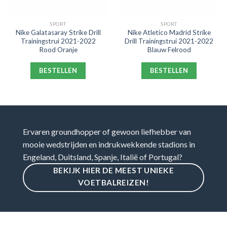
SPORT
SPORT
Nike Galatasaray Strike Drill
Nike Atletico Madrid Strike
Trainingstrui 2021-2022
Drill Trainingstrui 2021-2022
Rood Oranje
Blauw Felrood
BESTELLEN
BESTELLEN
Ervaren groundhopper of gewoon liefhebber van
mooie wedstrijden en indrukwekkende stadions in
Engeland, Duitsland, Spanje, Italië of Portugal?
BEKIJK HIER DE MEEST UNIEKE
VOETBALREIZEN!