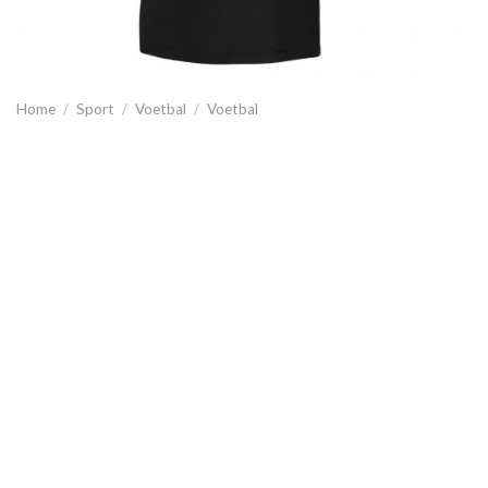
Home
/
Sport
/
Voetbal
/
Voetbal