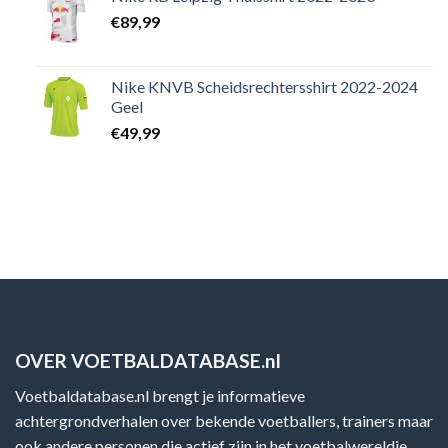
€
89,99
Nike KNVB Scheidsrechtersshirt 2022-2024
Geel
€
49,99
OVER VOETBALDATABASE.nl
Voetbaldatabase.nl brengt je informatieve
achtergrondverhalen over bekende voetballers, trainers maar
ook andere personen die actief zijn in het voetbalwereldje,