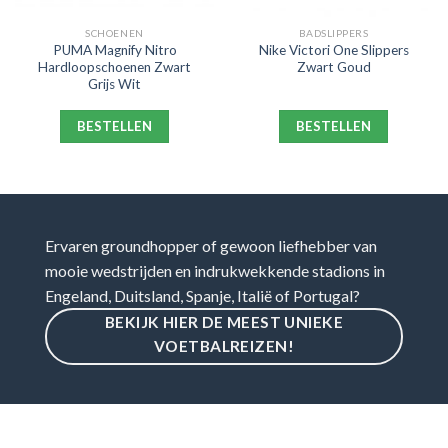
SCHOENEN
BADSLIPPERS
PUMA Magnify Nitro
Nike Victori One Slippers
Hardloopschoenen Zwart
Zwart Goud
Grijs Wit
BESTELLEN
BESTELLEN
Ervaren groundhopper of gewoon liefhebber van
mooie wedstrijden en indrukwekkende stadions in
Engeland, Duitsland, Spanje, Italië of Portugal?
BEKIJK HIER DE MEEST UNIEKE
VOETBALREIZEN!