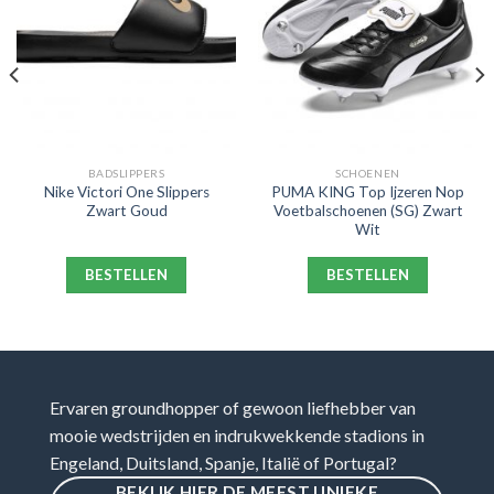
BADSLIPPERS
SCHOENEN
Nike Victori One Slippers
PUMA KING Top Ijzeren Nop
Zwart Goud
Voetbalschoenen (SG) Zwart
Wit
BESTELLEN
BESTELLEN
Ervaren groundhopper of gewoon liefhebber van
mooie wedstrijden en indrukwekkende stadions in
Engeland, Duitsland, Spanje, Italië of Portugal?
BEKIJK HIER DE MEEST UNIEKE