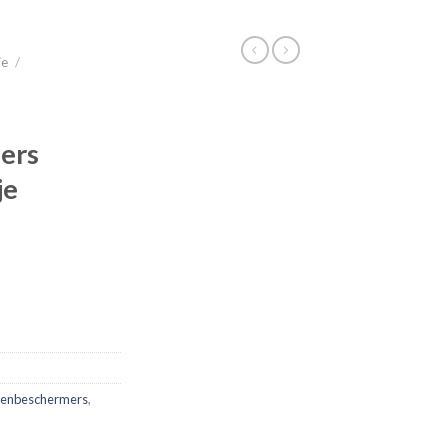
ie
/
ers
je
eenbeschermers
,