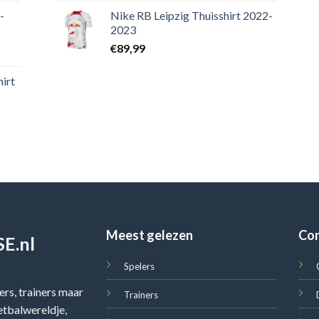
-
Nike RB Leipzig Thuisshirt 2022-
2023
€
89,99
irt
Meest gelezen
Co
E.nl
Spelers
rs, trainers maar
Trainers
oetbalwereldje,