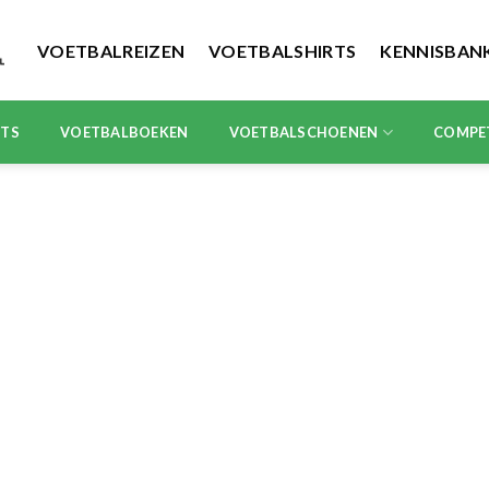
VOETBALREIZEN
VOETBALSHIRTS
KENNISBAN
RTS
VOETBALBOEKEN
VOETBALSCHOENEN
COMPE