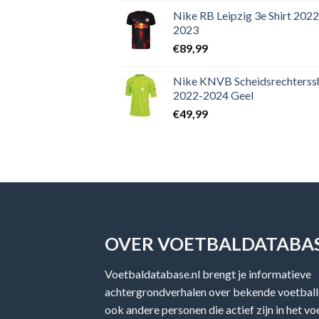
Nike RB Leipzig 3e Shirt 2022
2023
€
89,99
Nike KNVB Scheidsrechterssh
2022-2024 Geel
€
49,99
OVER VOETBALDATABAS
Voetbaldatabase.nl brengt je informatieve
achtergrondverhalen over bekende voetballe
ook andere personen die actief zijn in het v