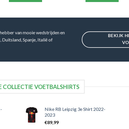
hebber van mooie wedstrijden en
BEKIJK H
Duitsland, Spanje, Italië of
VO
 COLLECTIE VOETBALSHIRTS
-
Nike RB Leipzig 3e Shirt 2022-
2023
€
89,99