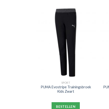
KKEN
SPORT
 Crew Sportsokken
PUMA Evostripe Trainingsbroek
PUM
ck Wit
Kids Zwart
ELLEN
BESTELLEN