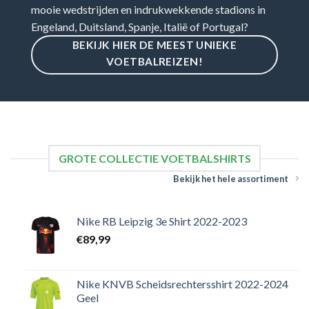
mooie wedstrijden en indrukwekkende stadions in
Engeland, Duitsland, Spanje, Italië of Portugal?
BEKIJK HIER DE MEEST UNIEKE
VOETBALREIZEN!
GROTE COLLECTIE VOETBALSHIRTS
Bekijk het hele assortiment
Nike RB Leipzig 3e Shirt 2022-2023
€
89,99
Nike KNVB Scheidsrechtersshirt 2022-2024
Geel