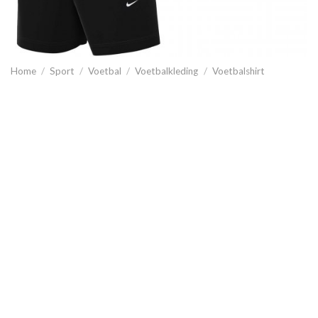
Home
/
Sport
/
Voetbal
/
Voetbalkleding
/
Voetbalshirt