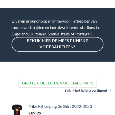
Ervaren groundhopper of gewoon liefhebber van
mooie wedstrijden en indrukwekkende stadions in
Engeland, Duitsland, Spanje, Italië of Portugal?
BEKIJK HIER DE MEEST UNIEKE
VOETBALREIZEN!
GROTE COLLECTIE VOETBALSHIRTS
Bekijk het hele assortiment
Nike RB Leipzig 3e Shirt 2022-2023
€
89,99