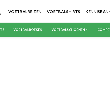
VOETBALREIZEN
VOETBALSHIRTS
KENNISBAN
RTS
VOETBALBOEKEN
VOETBALSCHOENEN
COMPE