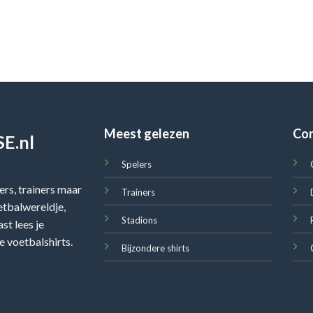
Meest gelezen
Co
E.nl
Spelers
rs, trainers maar
Trainers
oetbalwereldje,
Stadions
st lees je
e voetbalshirts.
Bijzondere shirts