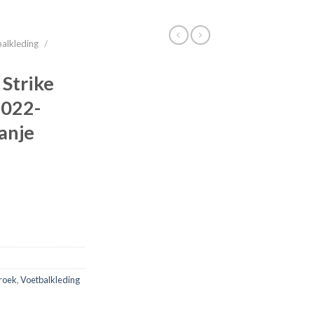
alkleding
/
 Strike
2022-
anje
roek
,
Voetbalkleding