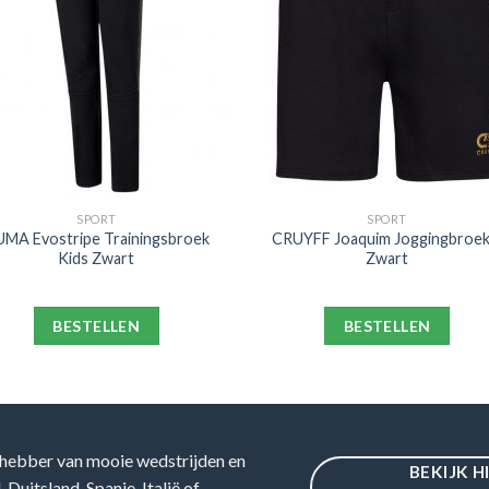
SPORT
SPORT
MA Evostripe Trainingsbroek
CRUYFF Joaquim Joggingbroek
Kids Zwart
Zwart
BESTELLEN
BESTELLEN
hebber van mooie wedstrijden en
BEKIJK H
Duitsland, Spanje, Italië of