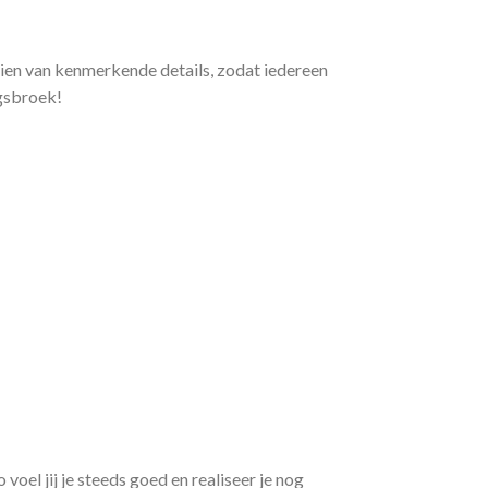
zien van kenmerkende details, zodat iedereen
ngsbroek!
oel jij je steeds goed en realiseer je nog