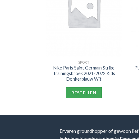
PORT
SPORT
ential Logo
Nike Paris Saint Germain Strike
PU
 FL cl Kids Grijs
Trainingsbroek 2021-2022 Kids
Donkerblauw Wit
ELLEN
BESTELLEN
Ervaren groundhopper of gewoon lief
indrukwekkende stadions in Engeland, 