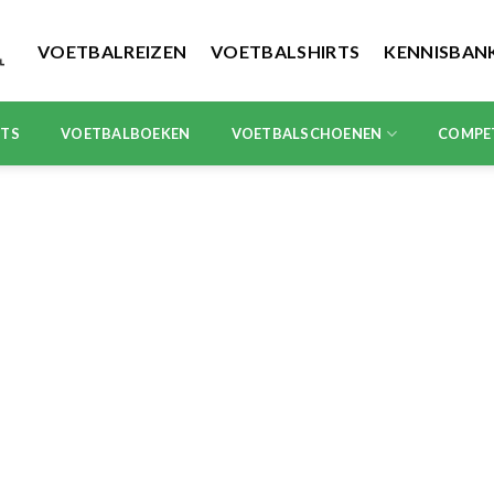
VOETBALREIZEN
VOETBALSHIRTS
KENNISBAN
RTS
VOETBALBOEKEN
VOETBALSCHOENEN
COMPE