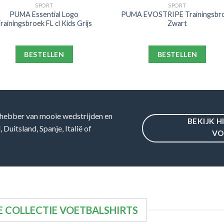
SPORT
SPORT
PUMA Essential Logo
PUMA EVOSTRIPE Trainingsbr
rainingsbroek FL cl Kids Grijs
Zwart
BESTELLEN
BESTELLEN
hebber van mooie wedstrijden en
BEKIJK H
Duitsland, Spanje, Italië of
VO
 COLLECTIE VOETBALSHIRTS