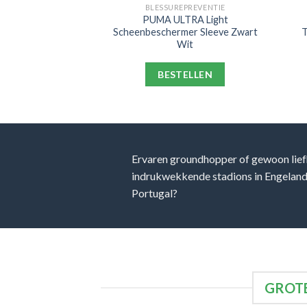
PORT
BLESSUREPREVENTIE
y Academy
PUMA ULTRA Light
e Kids Zwart Goud
Scheenbeschermer Sleeve Zwart
T
it
Wit
ELLEN
BESTELLEN
Ervaren groundhopper of gewoon lief
indrukwekkende stadions in Engeland, 
Portugal?
GROTE