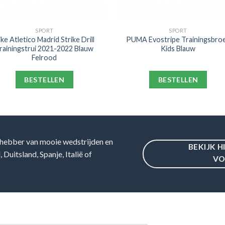
SPORT
SPORT
ike Atletico Madrid Strike Drill
PUMA Evostripe Trainingsbro
rainingstrui 2021-2022 Blauw
Kids Blauw
Felrood
BESTELLEN
BESTELLEN
hebber van mooie wedstrijden en
BEKIJK H
Duitsland, Spanje, Italië of
VO