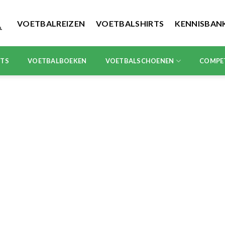
VOETBALREIZEN
VOETBALSHIRTS
KENNISBAN
RTS
VOETBALBOEKEN
VOETBALSCHOENEN
COMPE