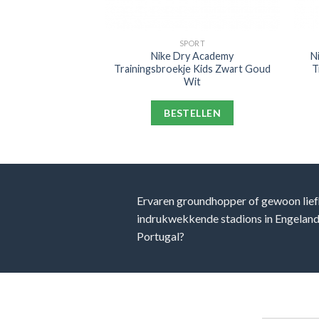
PORT
SPORT
celona Strike
Nike Dry Academy
N
t 2021-2022 Kids
Trainingsbroekje Kids Zwart Goud
T
od Lichtgrijs
Wit
ELLEN
BESTELLEN
Ervaren groundhopper of gewoon lief
indrukwekkende stadions in Engeland, 
Portugal?