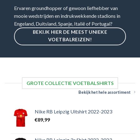
Ervaren groundhopper of gewoon liefhebber van
mooie wedstrijden en indrukwekkende stadions in
Engeland, Duitsland, Spanje, Italië of Portugal?
BEKIJK HIER DE MEEST UNIEKE
VOETBALREIZEN!
GROTE COLLECTIE VOETBALSHIRTS
Bekijk het hele assortiment
Nike RB Leipzig Uitshirt 2022-2023
€
89,99
Nike RB Leipzig 3e Shirt 2022-2023