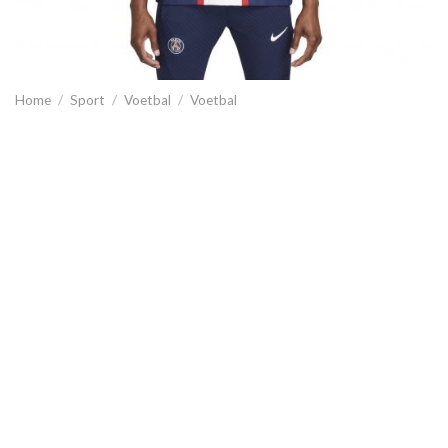
Home
/
Sport
/
Voetbal
/
Voetbal