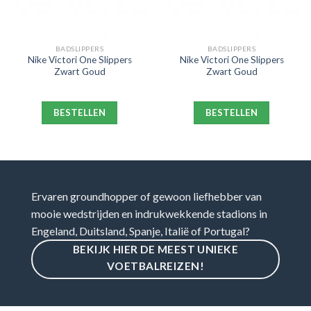
BADSLIPPERS
BADSLIPPERS
Nike Victori One Slippers
Nike Victori One Slippers
Zwart Goud
Zwart Goud
BESTELLEN
BESTELLEN
Ervaren groundhopper of gewoon liefhebber van
mooie wedstrijden en indrukwekkende stadions in
Engeland, Duitsland, Spanje, Italië of Portugal?
BEKIJK HIER DE MEEST UNIEKE
VOETBALREIZEN!