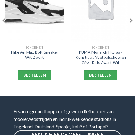
SCHOENEN
SCHOENEN
Nike Air Max Bolt Sneaker
PUMA Monarch II Gras /
Wit Zwart
Kunstgras Voetbalschoenen
(MG) Kids Zwart Wit
BESTELLEN
BESTELLEN
Ervaren groundhopper of gewoon liefhebber van
mooie wedstrijden en indrukwekkende stadions in
Engeland, Duitsland, Spanje, Italië of Portugal?
BEKIJK HIER DE MEEST UNIEKE