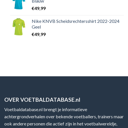
Blauw
€
49,99
Nike KNVB Scheidsrechtersshirt 2022-2024
Geel
€
49,99
OVER VOETBALDATABASE.nl
Voetbaldatabase.nl brengt je informatieve
achtergrondverhalen over bekende voetballers, trainers maar
ook andere personen die actief zijn in het voetbalwereldje,