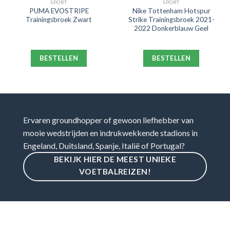
SPORT
SPORT
PUMA EVOSTRIPE
Nike Tottenham Hotspur
Trainingsbroek Zwart
Strike Trainingsbroek 2021-
2022 Donkerblauw Geel
BESTELLEN
BESTELLEN
Ervaren groundhopper of gewoon liefhebber van
mooie wedstrijden en indrukwekkende stadions in
Engeland, Duitsland, Spanje, Italië of Portugal?
BEKIJK HIER DE MEEST UNIEKE
VOETBALREIZEN!