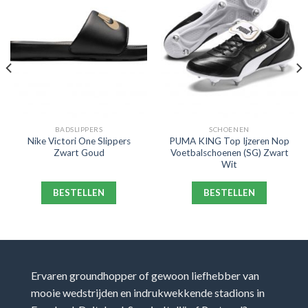
BADSLIPPERS
SCHOENEN
Nike Victori One Slippers
PUMA KING Top Ijzeren Nop
Zwart Goud
Voetbalschoenen (SG) Zwart
Wit
BESTELLEN
BESTELLEN
Ervaren groundhopper of gewoon liefhebber van
mooie wedstrijden en indrukwekkende stadions in