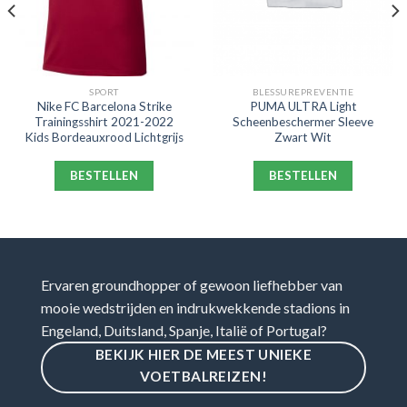
SPORT
BLESSUREPREVENTIE
Nike FC Barcelona Strike
PUMA ULTRA Light
Trainingsshirt 2021-2022
Scheenbeschermer Sleeve
Kids Bordeauxrood Lichtgrijs
Zwart Wit
BESTELLEN
BESTELLEN
Ervaren groundhopper of gewoon liefhebber van
mooie wedstrijden en indrukwekkende stadions in
Engeland, Duitsland, Spanje, Italië of Portugal?
BEKIJK HIER DE MEEST UNIEKE
VOETBALREIZEN!