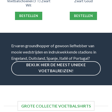
Voetbalschoenen (TT) Zwart
Zwart Goud
Wit
BESTELLEN
BESTELLEN
Ervaren groundhopper of gewoon liefhebber van
mooie wedstrijden en indrukwekkende stadions in
Engeland, Duitsland, Spanje, Italië of Portugal?
BEKIJK HIER DE MEEST UNIEKE
VOETBALREIZEN!
GROTE COLLECTIE VOETBALSHIRTS