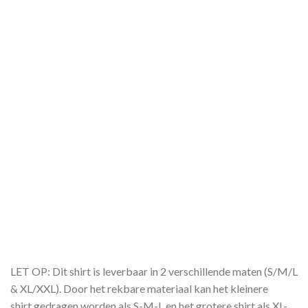
LET OP: Dit shirt is leverbaar in 2 verschillende maten (S/M/L
& XL/XXL). Door het rekbare materiaal kan het kleinere
shirt gedragen worden als S-M-L en het grotere shirt als XL-